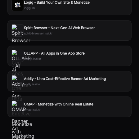
Logig - Build Your Own Site & Monetize
logig.im
Spirit Browser - Next-Gen AI Web Browser
spirit-browser.isai.kr
OLLAPP - All Apps in One App Store
ollapp.isai.kr
Addly - Ultra Cost-Effective Banner Ad Marketing
addly.isai.kr
OMAP - Monetize with Online Real Estate
omap.isai.kr