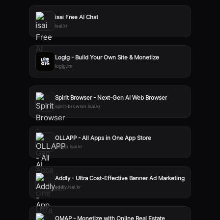
isai Free AI Chat
isai.kr
Logig - Build Your Own Site & Monetize
logig.im
Spirit Browser - Next-Gen AI Web Browser
spirit-browser.isai.kr
OLLAPP - All Apps in One App Store
ollapp.isai.kr
Addly - Ultra Cost-Effective Banner Ad Marketing
addly.isai.kr
OMAP - Monetize with Online Real Estate