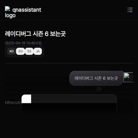
qnassistant
레이디버그 시즌 6 보는곳
[25-04-19 13:46:03]
KO
EN
ES
JA
레이디버그 시즌 6 보는곳
Miraculous: Full Episodes and Livestreams!
Watch your favorite Miraculous Ladybug episode,
on Miraculous.TO!
miraculous.to